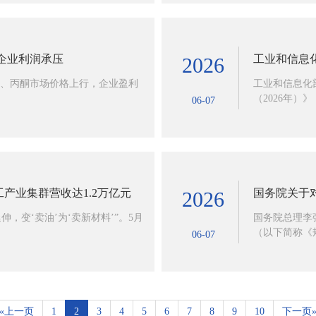
企业利润承压
工业和信息
2026
、丙酮市场价格上行，企业盈利
工业和信息化
（2026年）》
06-07
工产业集群营收达1.2万亿元
国务院关于
2026
，变‘卖油’为‘卖新材料’”。5月
国务院总理李
（以下简称《规定
06-07
«上一页
1
2
3
4
5
6
7
8
9
10
下一页